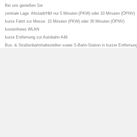
Bei uns genießen Sie
zentrale Lage: Altstadt/Hbf nur 5 Minuten (PKW) oder 10 Minuten (ÖPNV)
kurze Fahrt zur Messe: 15 Minuten (PKW) oder 30 Minuten (ÖPNV)
kostenfreies WLAN
kurze Entfernung zur Autobahn A46
Bus- & Straßenbahnhaltestellen sowie S-Bahn-Station in kurzer Entfernun
kostenlose öffentliche Parkplätze im Umfeld
kostenpflichtige eigene Tiefgaragenstellplätze in 300 m Entfernung (12 €/N
Wir freuen uns auf Ihren Besuch!
info@hotelkarolinger.de
www.hotelkarolinger.de