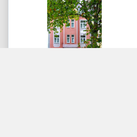
Karolingerstr. 104
40223 Düsseldorf