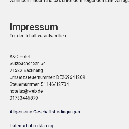
verhindern, indem sie das unter dem folgenden Link verfügb
Impressum
Für den Inhalt verantwortlich:
A&C Hotel
Sulzbacher Str. 54
71522 Backnang
Umsatzsteuernummer: DE269641209
Steuernummer: 51146/12784
hotelac@web.de
01733446879
Allgemeine Geschäftsbedingungen
Datenschutzerklärung